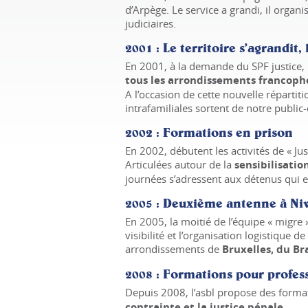
d’Arpège. Le service a grandi, il orga
judiciaires.
2001
: Le territoire s’agrandit,
En 2001, à la demande du SPF justice, l
tous les arrondissements francoph
A l’occasion de cette nouvelle répartiti
intrafamiliales sortent de notre public-
2002
: Formations en prison
En 2002, débutent les activités de « Ju
Articulées autour de la
sensibilisatio
journées s’adressent aux détenus qui 
2005
: Deuxième antenne à Niv
En 2005, la moitié de l’équipe « migre 
visibilité et l’organisation logistique de 
arrondissements de
Bruxelles, du Br
2008
: Formations pour profes
Depuis 2008, l’asbl propose des format
contrainte et la justice pénale
.