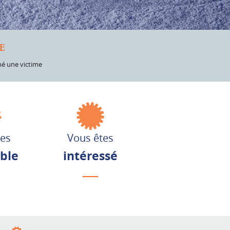
E
né une victime
tes
Vous êtes
able
intéressé