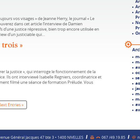
Ar
Ar
Ar
Pr
toujours vos visages » de Jeanne Herry, le journal « Le
No
rouverez dans cet article l’interview de Damien
Pr
 d’une justice répressive, bien trop encore utilisée en
On
iew d’un justiciable qui…
trois »
Arc
ma
ma
av
r la justice », qui interroge le fonctionnement de la
oc
ice. Ils ont interviewé Isabelle Regniers, coordinatrice et
se
ement filmé une séance de formation Prélude. Vous
ao
ja
ma
ma
av
ext Entries »
av
enue Général Jacques 47 bte 3 • 1400 NIVELLES
067 /49.19.85
n