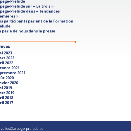
pège-Prélude
pège-Prélude sur « La trois »
pège-Prélude dans « Tendances
emières »
s participants parlent de la Formation
élude
 parle de nous dans la presse
hives
i 2023
rs 2023
ril 2022
tobre 2021
ptembre 2021
ût 2020
nvier 2020
i 2019
rs 2019
ril 2018
ril 2017
ivelles@arpege-prelude.be