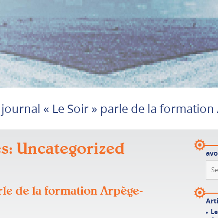
 journal « Le Soir » parle de la formatio
s: Uncategorized
avo
arle de la formation Arpège-
Art
Le