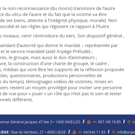
er la non-reconnaissance (du moins) transitoire de l’autre
e du vécu de l’autre et du fait que la victime va être
 ses biens, atteinte à l’intégrité physique, morale). Non
a société et ses règles qui régissent ce rapport à l’Autre.
 niveaux, venir réintroduire du tiers. Son dispositif général
;
mandant (l’autorité qui donne le mandat – représentée par
ble et le service mandaté (asbl Arpège-Prélude)
;
utres, le groupe, mais aussi le duo d’animateurs
;
vie, la construction d’une charte de groupe, le cadre
;
iers, médias qui vont être les supports de la réflexion proposée
ables, questionnaires, productions personnelles de
gnes du temps), témoignages vidéos de victimes, mises en
rniers restent un moyen privilégié pour inviter une personne
t de vue pour «
jouer
» un rôle qui n’est pas le sien et tester
nels différents.
enue Général Jacques 47 bte 3 • 1400 NIVELLES
067 /49.19.85
n
IEGE :
Rue du Vertbois, 27 • 4000 LIEGE
04/344.11.93
info@arpe