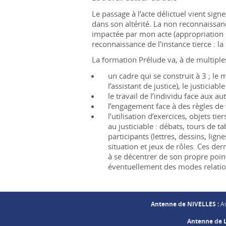
Le passage à l’acte délictuel vient sign
dans son altérité. La non reconnaissanc
impactée par mon acte (appropriation de
reconnaissance de l’instance tierce
: l
La formation Prélude va, à de multiples
un cadre qui se construit à 3
; le 
l’assistant de justice), le justicia
le travail de l’individu face aux a
l’engagement face à des règles de 
l’utilisation d’exercices, objets t
au justiciable
: débats, tours de t
participants (lettres, dessins, li
situation et jeux de rôles. Ces de
à se décentrer de son propre poin
éventuellement des modes relation
Antenne de NIVELLES :
Av
Antenne de L