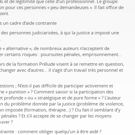
s et de légitimité que celle d’un professionnel. Le groupe
ion pour ces personnes «
peu demandeuses
». Il fait office de
sent.
s un cadre d’aide contrainte
des personnes judiciarisées, à qui la justice a imposé une
.
e «
alternative
», de nombreux auteurs n’acceptent de
er certains risques
: poursuites pénales, emprisonnement…
ors de la formation Prélude visent à se remettre en question,
changer avec d’autres… il s’agit d’un travail très personnel et
estions
; N’est-il pas difficile de participer activement et
ne «
punition
»
? Comment savoir si la participation des
et profonde
» ou «
stratégique et de pure forme
»
? L’auteur
ition du problème donnée par la justice (problème de violence,
tion imposée (formation, thérapie…)
? Ou fait-il semblant d’y
s pénales
? Et s’il accepte de se changer par les moyens
ouver
?
ntrainte
: comment obliger quelqu’un à être aidé
?