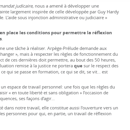
mandat judicaire
, nous a amené à développer une
rainte largement inspirée de celle développée par Guy Hardy
ide. L’aide sous injonction administrative ou judiciaire
»
en place les conditions pour permettre la réflexion
s
.
mme une tâche à réaliser. Arpège-Prélude demande aux
changer
», mais à respecter les
règles de fonctionnement du
ct de ces dernières doit permettre, au bout des 50 heures,
valuation remise à la justice ne portera
que
sur le respect des
ce qui se passe en formation, ce qui se dit, se vit… est
n espace de travail personnel: une fois que les règles du
isir «
en toute liberté et sans obligation
» l’occasion de
équences, ses façons d’agir…
é dans notre travail, elle constitue aussi l’ouverture vers un
es personnes pour qui, en partie, un travail de réflexion