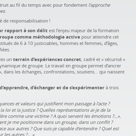
truit au fil du temps avec pour fondement
l’approche
pes
.
ié de responsabilisation !
ar rapport à son délit
est l’enjeu majeur de la formation
 groupe comme méthodologie active
pour atteindre cet
titués de 6 à 10 justiciables, hommes et femmes, d’âges,
fiées.
bles un
terrain d’expériences concret
, cadré et «
sécurisé
»
ynamique de groupe. Le travail en groupe permet d’ancrer
», dans les échanges, confrontations, soutiens… qui naissent
d’apprendre, d’échanger et de s’expérimenter
à trois
yances et valeurs qui justifient mon passage à l’acte
?
 loi et la justice
? Quelles représentations ai-je de la
idère comme une victime
?
A quoi servent les émotions
?…».
t je me positionne dans un groupe, dans un conflit
?
face aux autres
? Que suis-je capable d’entendre
? Quel est
 les autres
?…
»