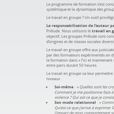
Le programme de formation s’est cons
systémique
et la
dynamique des grou
Le travail en groupe ? Un outil privilég
La responsabilisation de l’auteur p
Prélude. Nous utilisons le
travail en
objectif
.
Les groupes Prélude sont cons
d’origines et de classes sociales diversi
Le travail en groupe offre aux justicia
par des formateurs expérimentés en d
la formation dans «
l’ici et maintenant
entre pairs durant 50 heures.
Le travail en groupe va leur permettre
niveaux
:
Soi-même
:
«
Quelles sont les cro
Comment je me positionne face à la
violence
? Qui est-ce que je cons
Son mode relationnel
:
«
Commen
Qu’est-ce que j’arrive à exprimer 
l’impact de mon comportement sur